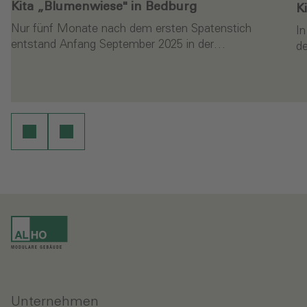
Kita „Blumenwiese" in Bedburg
K
Nur fünf Monate nach dem ersten Spatenstich
I
entstand Anfang September 2025 in der…
d
en
Weiterlesen
Unternehmen