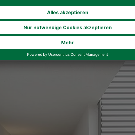
nnwerttherme versorgt sie umweltfreundlich und effektiv d