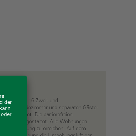
e insgesamt 16 Zwei- und
men. Die Badezimmer und separaten Gäste-
ausgestattet. Die barrierefreien
uhlgerecht gestaltet. Alle Wohnungen
gangerschließung zu erreichen. Auf dem
ie Wärmeerzeugung die Umgebungsluft der