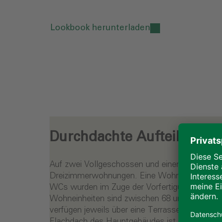
Lookbook herunterladen
Durchdachte Aufteilung
Auf zwei Vollgeschossen und einem eingerück
Dreizimmerwohnungen. Eine Wohnung setzt si
WCs wurden im Zuge der Vorfertigung im ALHO We
Wohneinheiten sind zwischen 68 und 77 Quadr
verfügen jeweils über eine Terrasse oder eine
Flachdach des Hauptgebäudes ist eine Luft-Wa