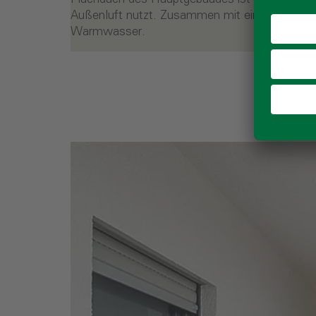
Außenluft nutzt. Zusammen mit einer Gas-Bre
Warmwasser.
- Durchdachte Aufteilung