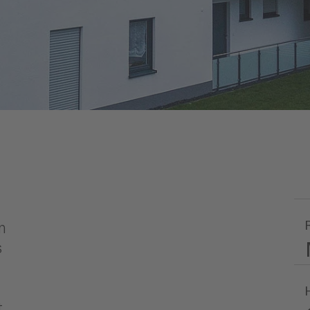
m
s
t