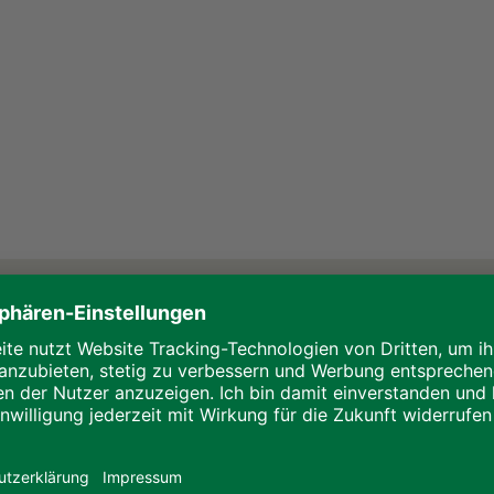
ten Staffelgeschoss verteilen sich auf 1.128 qm Wohnfläch
ch dabei aus zwei bis zu 14 Meter langen Modulen zusam
rk bereits fix und fertig gefliest und mit Sanitärobjekten 
atmeter groß, zwei Zweizimmerwohnungen sind sogar rollst
n großzügigen Balkon und sind barrierefrei über eine Lauben
sser-Wärmepumpe installiert, die als Energiequelle für d