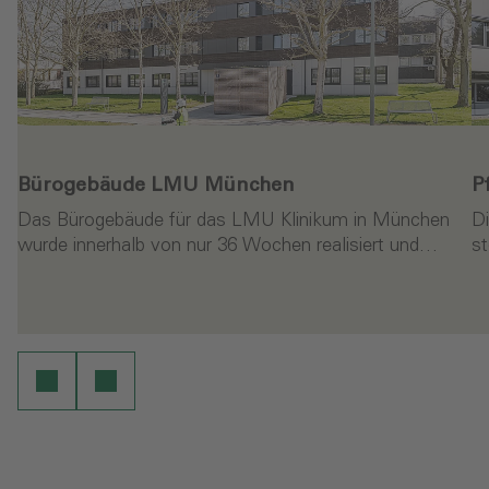
Bürogebäude LMU München
P
Das Bürogebäude für das LMU Klinikum in München
Di
wurde innerhalb von nur 36 Wochen realisiert und…
st
- Bürogebäude LMU München
-
en
Weiterlesen