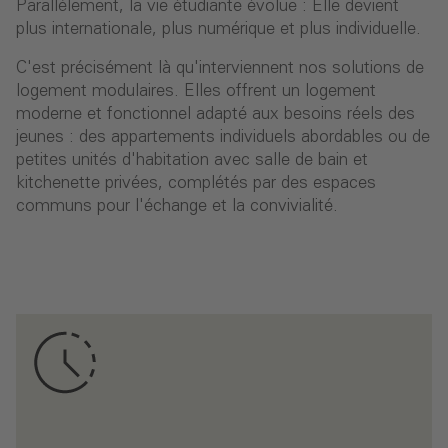
Parallèlement, la vie étudiante évolue : Elle devient
plus internationale, plus numérique et plus individuelle.
C'est précisément là qu'interviennent nos solutions de
logement modulaires. Elles offrent un logement
moderne et fonctionnel adapté aux besoins réels des
jeunes : des appartements individuels abordables ou de
petites unités d'habitation avec salle de bain et
kitchenette privées, complétés par des espaces
communs pour l'échange et la convivialité.
e
R
é
d
u
c
t
i
o
n
d
e
7
0
%
d
u
t
e
m
p
s
d
e
c
o
n
s
t
r
u
c
t
i
o
n
e
t
r
e
s
p
e
c
t
d
e
s
d
é
l
a
i
s
g
r
â
c
e
à
u
n
e
p
r
o
d
u
c
t
i
o
n
e
n
é
r
i
i
n
d
é
p
e
n
d
a
n
t
e
d
e
s
c
o
n
d
i
t
i
o
n
s
m
é
t
é
o
r
o
l
o
g
i
q
u
e
s
s
.