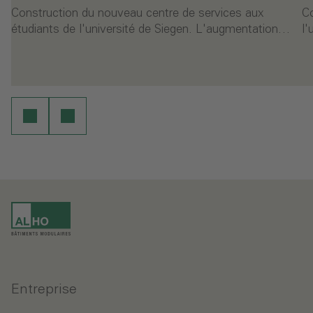
Construction du nouveau centre de services aux
Co
étudiants de l'université de Siegen. L'augmentation…
l'
ure
Continuer la lecture
Entreprise