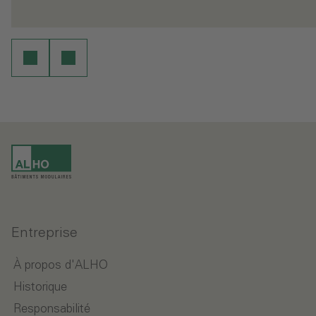
ure
Continuer la lecture
Entreprise
À propos d'ALHO
Historique
Responsabilité