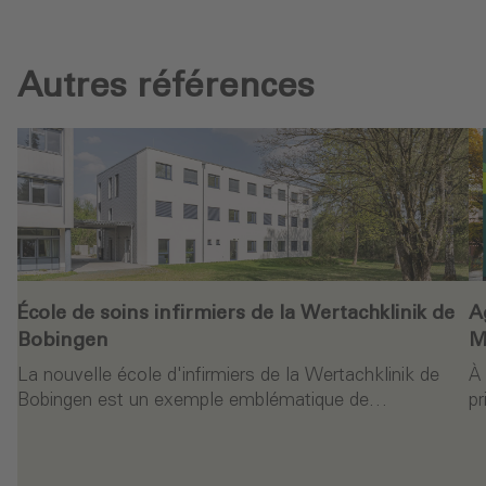
Autres références
École de soins infirmiers de la Wertachklinik de
A
Bobingen
M
La nouvelle école d'infirmiers de la Wertachklinik de
À 
Bobingen est un exemple emblématique de…
pr
ure
Continuer la lecture