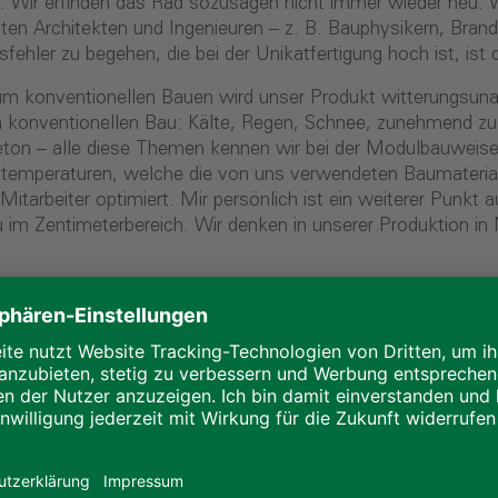
ls. Wir erfinden das Rad sozusagen nicht immer wieder neu.
en Architekten und Ingenieuren – z. B. Bauphysikern, Bran
fehler zu begehen, die bei der Unikatfertigung hoch ist, ist 
 konventionellen Bauen wird unser Produkt witterungsunabhä
m konventionellen Bau: Kälte, Regen, Schnee, zunehmend zu
ton – alle diese Themen kennen wir bei der Modulbauweise 
emperaturen, welche die von uns verwendeten Baumaterialen
itarbeiter optimiert. Mir persönlich ist ein weiterer Punkt 
m Zentimeterbereich. Wir denken in unserer Produktion in M