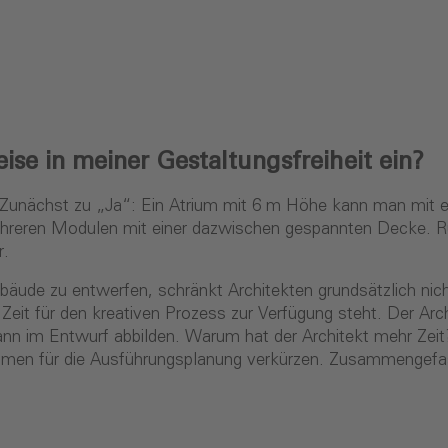
se in meiner Gestaltungsfreiheit ein?
. Zunächst zu „Ja“: Ein Atrium mit 6 m Höhe kann man mit e
hreren Modulen mit einer dazwischen gespannten Decke. Ru
r.
äude zu entwerfen, schränkt Architekten grundsätzlich nich
r Zeit für den kreativen Prozess zur Verfügung steht. Der A
nn im Entwurf abbilden. Warum hat der Architekt mehr Zeit?
ahmen für die Ausführungsplanung verkürzen. Zusammengefass