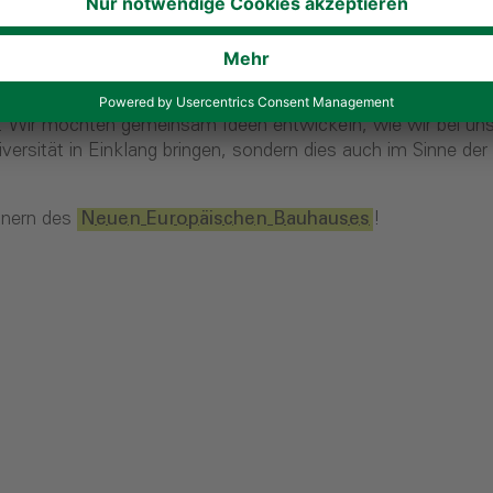
en arbeiten, die ein attraktives Design und Nachhaltigkeit
inden, mit denen wir unsere Bauweise kontinuierlich weit
seren Bauprozess integrieren oder mit deren Hilfe wir diese
 die gesteckten Klimaziele zu erreichen, Umweltbelastung
ren. Wir möchten gemeinsam Ideen entwickeln, wie wir bei u
iversität in Einklang bringen, sondern dies auch im Sinne der
rtnern des
Neuen Europäischen Bauhauses
!