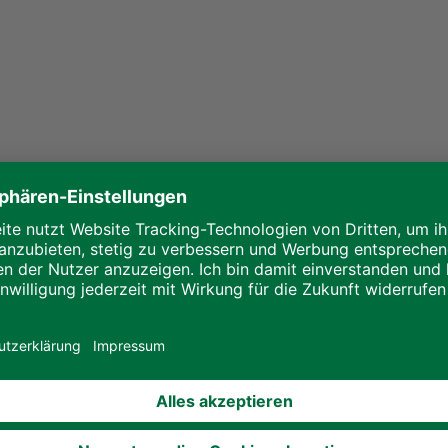
e wird "Friend"
s möchten wir, die ALHO Gruppe, Bewusstsein schaffen. Bew
 zentralen Werte des Neuen Europäischen Bauhauses. Wir fö
. Unsere Bauwerke vereinen Wirtschaftlichkeit und Ästhetik.
ukunft zu begeistern und zu gewinnen. Durch die Verwendun
cklung in der Bauindustrie.