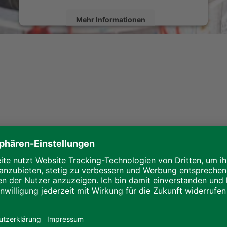
Mehr Informationen
Akzeptieren
powered by
Usercentrics Consent Management
Platform
esen Abend möglich gemacht haben: Den tatkräftigen ALHO M