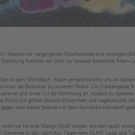
k“ feierten wir vergangenes Wochenende eine unvergesslic
timmung konnten wir nicht nur unserer Kreativität freien 
en in ganz Morsbach. Kaum jemand konnte uns an diesem 
lockten die Besucher zu unserem Stand. Die Funkengarde Mo
upreme und unser DJ die Stimmung an, sodass zu spätere
e Wohl und grillten leckere Würstchen und vegetarische Alt
gegen eine kleine Spende mit dem Kunstbike individuell gest
ie nicht nur für jede Menge Spaß sorgte, sondern auch unve
en Gewinner in den nächsten Tagen eine ALHO Liege und Te