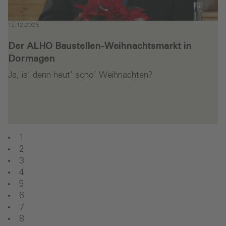
12.12.2025
Der ALHO Baustellen-Weihnachtsmarkt in
Dormagen
Ja, is’ denn heut’ scho’ Weihnachten?
en
1
2
3
4
5
6
7
8