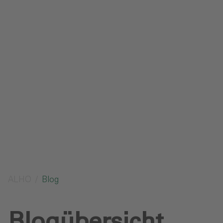
Impressum
Datenschutz
Glossar
Downloads
Anfrage senden
ALHO
Blog
Blogübersicht