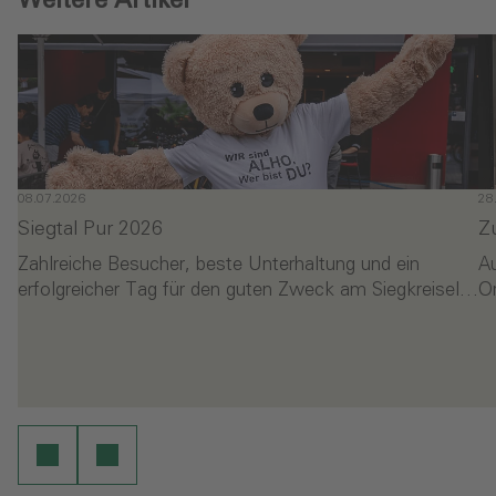
08.07.2026
28
Siegtal Pur 2026
Z
Zahlreiche Besucher, beste Unterhaltung und ein
A
erfolgreicher Tag für den guten Zweck am Siegkreisel…
O
- Siegtal Pur 2026
- 
en
Weiterlesen