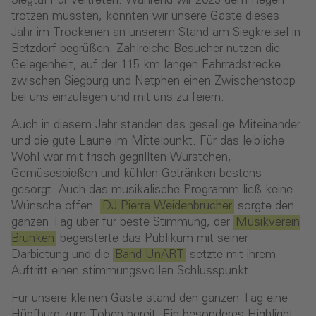
Siegtal Pur vertreten. Während wir 2025 dem Regen
trotzen mussten, konnten wir unsere Gäste dieses
Jahr im Trockenen an unserem Stand am Siegkreisel in
Betzdorf begrüßen. Zahlreiche Besucher nutzen die
Gelegenheit, auf der 115 km langen Fahrradstrecke
zwischen Siegburg und Netphen einen Zwischenstopp
bei uns einzulegen und mit uns zu feiern.
Auch in diesem Jahr standen das gesellige Miteinander
und die gute Laune im Mittelpunkt. Für das leibliche
Wohl war mit frisch gegrillten Würstchen,
Gemüsespießen und kühlen Getränken bestens
gesorgt. Auch das musikalische Programm ließ keine
Wünsche offen:
DJ Pierre Weidenbrücher
sorgte den
ganzen Tag über für beste Stimmung, der
Musikverein
Brunken
begeisterte das Publikum mit seiner
Darbietung und die
Band UnART
setzte mit ihrem
Auftritt einen stimmungsvollen Schlusspunkt.
Für unsere kleinen Gäste stand den ganzen Tag eine
Hüpfburg zum Toben bereit. Ein besonderes Highlight