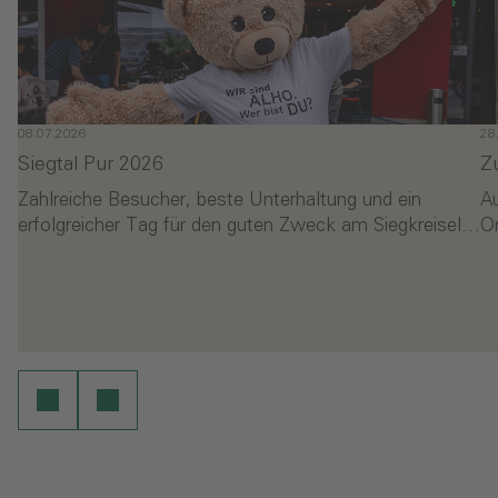
08.07.2026
28
Siegtal Pur 2026
Z
Zahlreiche Besucher, beste Unterhaltung und ein
A
erfolgreicher Tag für den guten Zweck am Siegkreisel…
O
- Siegtal Pur 2026
- 
en
Weiterlesen