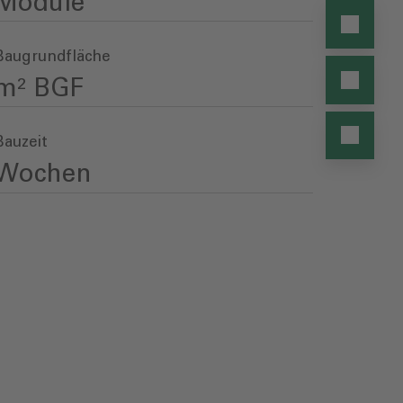
Module
Baugrundfläche
m² BGF
Bauzeit
Wochen