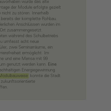
Bauvorhaben wurde das alte
tage der Module erfolgte gezielt
nicht zu stören. Innerhalb
bereits der komplette Rohbau.
rderlichen Anschlüssen wurden im
or Ort zusammengesetzt.
eiten während des Schulbetriebs
au umfasst acht neue
üler, zwei Seminarräume, ein
ierefreiheit ermöglicht. Im
he und eine Mensa mit 99
raum genutzt werden kann.
Eine
achhaltigen Energiegewinnung
odulbauweise
konnte die Stadt
 zukunftsorientierte
ffen.