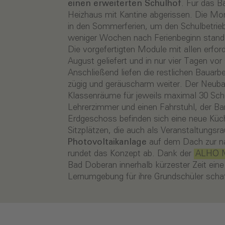
einen erweiterten Schulhof
. Für das 
Heizhaus mit Kantine abgerissen. Die Mon
in den Sommerferien, um den Schulbetrieb 
weniger Wochen nach Ferienbeginn stand 
Die vorgefertigten Module mit allen erfo
August geliefert und in nur vier Tagen v
Anschließend liefen die restlichen Bauarb
zügig und geräuscharm weiter. Der Neub
Klassenräume für jeweils maximal 30 Sch
Lehrerzimmer und einen Fahrstuhl, der Barr
Erdgeschoss befinden sich eine neue Küc
Sitzplätzen, die auch als Veranstaltungs
Photovoltaikanlage
auf dem Dach zur n
rundet das Konzept ab. Dank der
ALHO M
Bad Doberan innerhalb kürzester Zeit eine
Lernumgebung für ihre Grundschüler scha