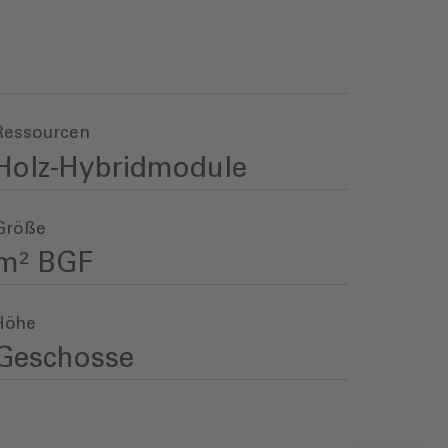
Ressourcen
Holz-Hybridmodule
Größe
m² BGF
Höhe
Geschosse