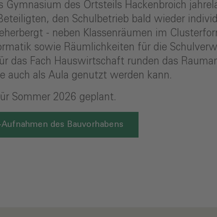
s Gymnasium des Ortsteils Hackenbroich jahre
 Beteiligten, den Schulbetrieb bald wieder indiv
herbergt - neben Klassenräumen im Clusterform
ormatik sowie Räumlichkeiten für die Schulver
r das Fach Hauswirtschaft runden das Raumange
ie auch als Aula genutzt werden kann.
 für Sommer 2026 geplant.
fer-Aufnahmen des Bauvorhabens