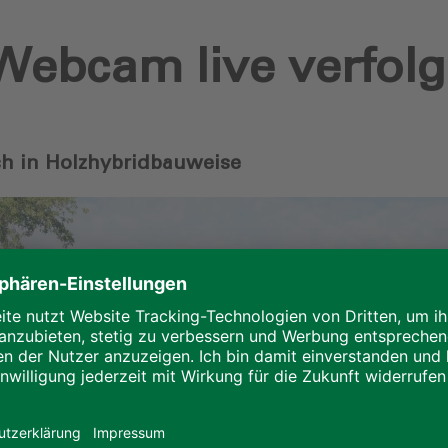
ebcam live verfolg
h in Holzhybridbauweise