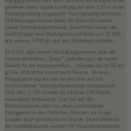
Hanggrundstück sehr lärm- und erschütterungsintensiv
gewesen wäre, wurde kurzfristig auf eine 1,20 m dicke
Plattengründung umgestellt. Fünf bauseitig errichtete
Stahlbetongeschosse bilden die Basis für weitere
sieben Modulbaugeschosse. Zusammen bieten die
zwölf Etagen eine Bruttogeschossfläche von 12.000
qm, wovon 7.000 qm auf den Modulbau entfallen.
Im 2.OG, dem ersten Modulbaugeschoss über der
massiv errichteten „Basis“, befinden sich die neuen
Räume für die Intensivmedizin – teilweise bis zu 50 qm
große, stützenfrei konstruierte Räume. 16 neue
Pflegeplätze wurden hier eingerichtet und mit
hochmodernen Versorgungseinheiten ausgestattet.
Über dem 2. OG wurden die Module 1,50 Meter
auskragend angeordnet. Das hat auf den
Bettenstationen nicht nur einen komfortablen
Platzgewinn in den Patienten-Zimmern zur Folge
sondern auch gestalterische Gründe. Diese Bereiche
der Vorhangfassade wurden mit Faserzementplatten