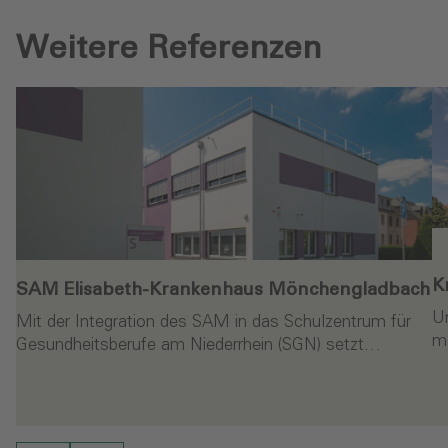
Weitere Referenzen
K
SAM Elisabeth-Krankenhaus Mönchengladbach‎
Um
Mit der Integration des SAM in das Schulzentrum für
me
Gesundheitsberufe am Niederrhein (SGN) setzt…
Weiterlesen
en