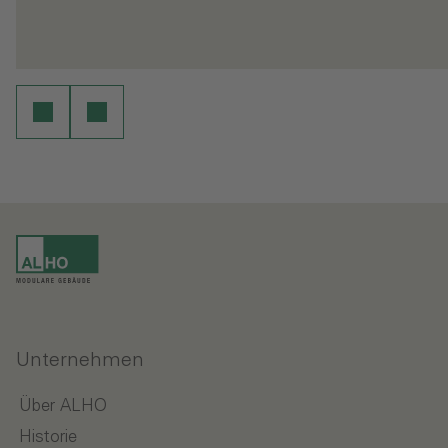
Weiterlesen
en
Unternehmen
Über ALHO
Historie