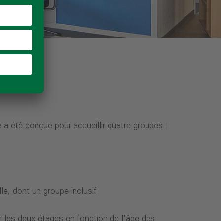
 a été conçue pour accueillir quatre groupes :
e, dont un groupe inclusif
r les deux étages en fonction de l'âge des