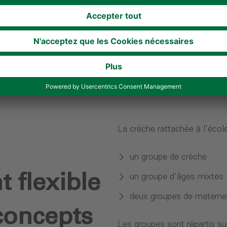
La crèche rattachée à l'école
un groupe de crèche
flexible
un groupe d'âges mixtes
deux groupes de maternell
concepts
Les groupes sont répartis su