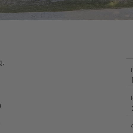
g,
u
n