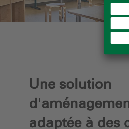
Une solution
d'aménagement 
adaptée à des 