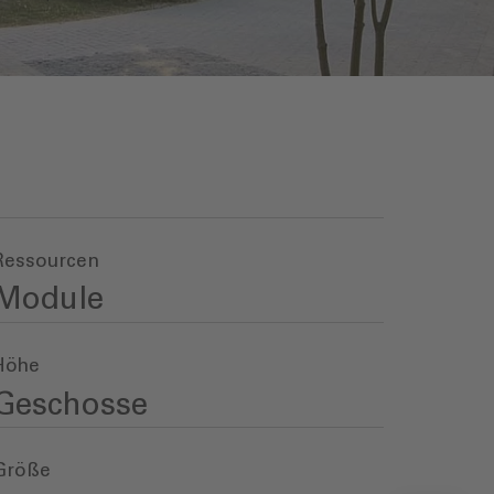
Ressourcen
Module
Höhe
Geschosse
Größe