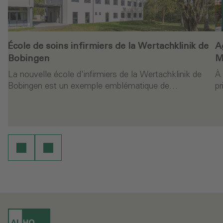
École de soins infirmiers de la Wertachklinik de
A
Bobingen
M
La nouvelle école d'infirmiers de la Wertachklinik de
À 
Bobingen est un exemple emblématique de…
pr
ure
Continuer la lecture