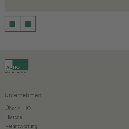
- Mobile Immobilie: Ein Widerspruch in sich?
-
en
Weiterlesen
Unternehmen
Über ALHO
Historie
Verantwortung