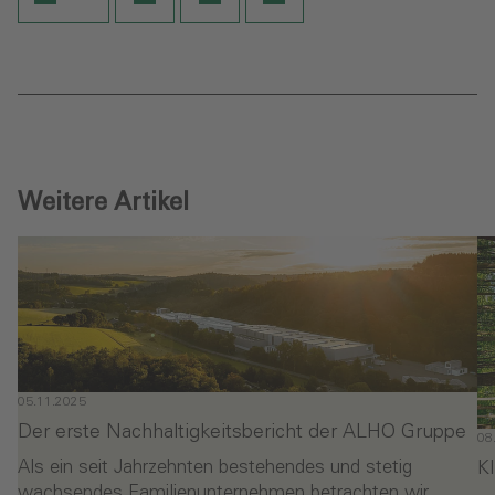
Weitere Artikel
05.11.2025
Der erste Nachhaltigkeitsbericht der ALHO Gruppe
08
K
Als ein seit Jahrzehnten bestehendes und stetig
wachsendes Familienunternehmen betrachten wir…