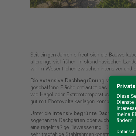
Seit einigen Jahren erfreut sich die Bauwerksb
allerdings viel früher: In skandinavischen L
wir im Wesentlichen zwischen intensiver und 
Die
extensive Dachbegrünung
wird flächen
geschaffene Fläche entlastet das Abwassersy
wie Hagel oder Extremtemperaturen und wirkt 
gut mit Photovoltaikanlagen kombinieren. Die 
Unter die
intensiv begrünte Dachbegrünu
sogenannte Dachgärten oder auch Dachterrass
eine regelmäßige Bewässerung. Der Aufbau ein
sehr tragfähige Stahlrahmenkonstruktion alle