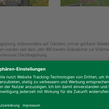
egrünung, insbesondere auf Dächern, immer größerer Beliebth
ändern werden seit dem Jahr 800 bereits Grasdächer zur Wä
extensiver Dachbegrünung.
deckend mit Moosen, Gräsern, Sukkulenten oder ähnlichen 
stem durch die Speicherung von Regenwasser, schützt das 
sich somit positiv auf die Energiekosten aus. Intensive D
Verdunstungskühlung der Grünfläche sorgt für eine effizient
ng
fallen Dachflächen, die neben den ökologischen Vorteilen 
en. Stauden, Sträucher und kleinere Bäume werden in Beet
er extensiven Dachbegrünung stellt außerdem höhere Anford
rdings problemlos umsetzbar.