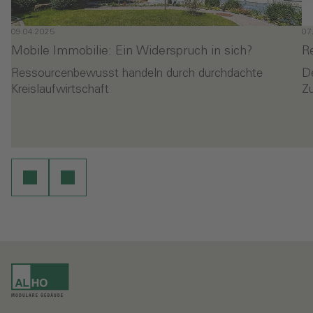
09.04.2025
07
Mobile Immobilie: Ein Widerspruch in sich?
R
Ressourcenbewusst handeln durch durchdachte
D
Kreislaufwirtschaft
Z
- Mobile Immobilie: Ein Widerspruch in sich?
-
en
Weiterlesen