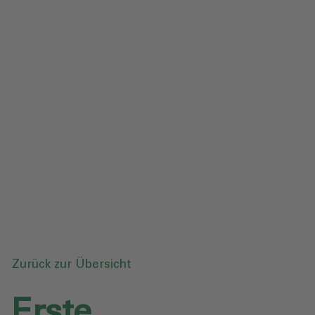
Impressum
Datenschutz
Glossar
Downloads
Anfrage senden
Zurück zur Übersicht
Erste