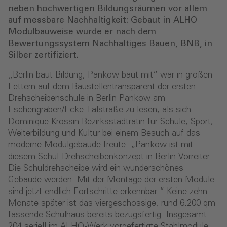
neben hochwertigen Bildungsräumen vor allem
auf messbare Nachhaltigkeit: Gebaut in ALHO
Modulbauweise wurde er nach dem
Bewertungssystem Nachhaltiges Bauen, BNB, in
Silber zertifiziert.
„Berlin baut Bildung, Pankow baut mit“ war in großen
Lettern auf dem Baustellentransparent der ersten
Drehscheibenschule in Berlin Pankow am
Eschengraben/Ecke Talstraße zu lesen, als sich
Dominique Krössin Bezirksstadträtin für Schule, Sport,
Weiterbildung und Kultur bei einem Besuch auf das
moderne Modulgebäude freute: „Pankow ist mit
diesem Schul-Drehscheibenkonzept in Berlin Vorreiter:
Die Schuldrehscheibe wird ein wunderschönes
Gebäude werden. Mit der Montage der ersten Module
sind jetzt endlich Fortschritte erkennbar.“ Keine zehn
Monate später ist das viergeschossige, rund 6.200 qm
fassende Schulhaus bereits bezugsfertig. Insgesamt
204 seriell im ALHO-Werk vorgefertigte Stahlmodule