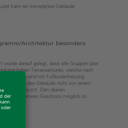
Bauzeit kann ein komplettes Gebäude
ogramm/Architektur besonders
 wurde darauf gelegt, dass alle Gruppen über
penräume haben Terrassentüren, welche nach
e. Alle Räume sind mit Fußbodenheizung
scheidet sich das Gebäude nicht von einem
det und verputzt. Den oberen
mit einem weiteren Geschoss möglich ist.
ack?