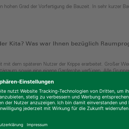
n hohen Grad der Vorfertigung die Bauzeit. In sehr kurzer 
 der Kita? Was war Ihnen bezüglich Raumpr
t dem späteren Nutzer der Krippe erarbeitet. Großer Wert
itärraum sowie eine eigene Garderobe verfügen. Alle Grup
ersorgung der Krippe erfolgt über eine Gas-Brennwerttherm
t über Sonnenkollektoren. In der äußeren Gestaltung unter
n oberflächig mit einem Wärmedämmverbundsystem verklei
ach. Die Module sind so berechnet, dass die Aufstockung 
r/Eltern das Gebäude an? Gibt es ein Feedb