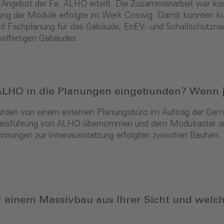
s Angebot der Fa. ALHO erteilt. Die Zusammenarbeit war k
ung der Module erfolgte im Werk Coswig. Damit konnten kur
d Fachplanung für das Gebäude, EnEV- und Schallschutznach
elfertigen Gebäudes.
 ALHO in die Planungen eingebunden? Wenn 
den von einem externen Planungsbüro im Auftrag der Gemein
eisführung von ALHO übernommen und dem Modulraster ang
timmungen zur Innenausstattung erfolgten zwischen Bauher
 einem Massivbau aus Ihrer Sicht und welc