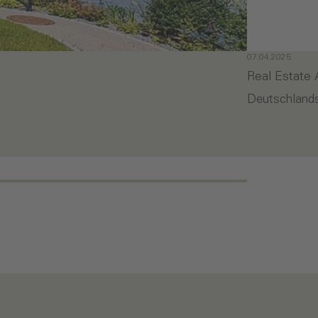
07.04.2025
Real Estate
Deutschland
- Real Esta
Weiterlesen