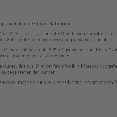
sgebäudes der Gunvor Raffinerie
rz 2018 so weit: Unsere ALHO Vertriebsmitarbeiter Christ
ich den Schlüssel zum neuen Verwaltungsgebäude übergeben.
er Gunvor Raffinerie auf 1597 m² genügend Platz für großz
-Raum“ mit entspannter Atmosphäre.
ebäudes, das aus 34 in der Raumfabrik in Morsbach vorgefe
se begeisterten den Kunden.
eise mehr als nur eine Alternative zur konventionellen Bau