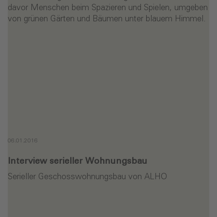
06.01.2016
Interview serieller Wohnungsbau‎
Serieller Geschosswohnungsbau von ALHO
en