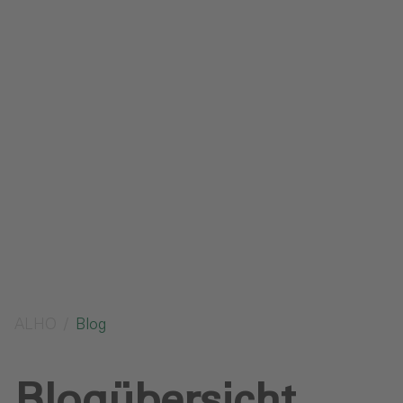
Impressum
Datenschutz
Glossar
Downloads
Anfrage senden
ALHO
Blog
Blogübersicht