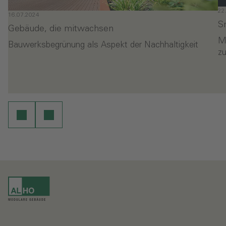
22
16.07.2024
S
Gebäude, die mitwachsen
M
Bauwerksbegrünung als Aspekt der Nachhaltigkeit
z
- Gebäude, die mitwachsen
-
en
Weiterlesen