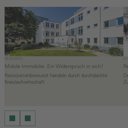
09.04.2025
07
Mobile Immobilie: Ein Widerspruch in sich?
R
Ressourcenbewusst handeln durch durchdachte
D
Kreislaufwirtschaft
Z
- Mobile Immobilie: Ein Widerspruch in sich?
-
en
Weiterlesen