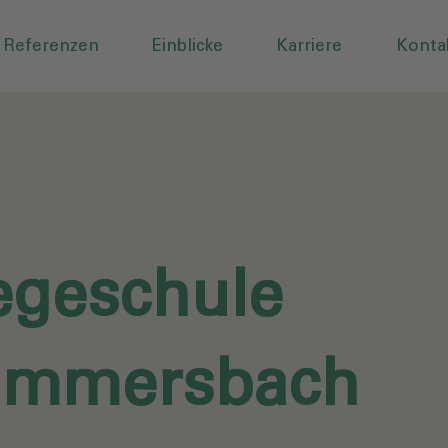
Referenzen
Einblicke
Karriere
Konta
egeschule
mmersbach‎