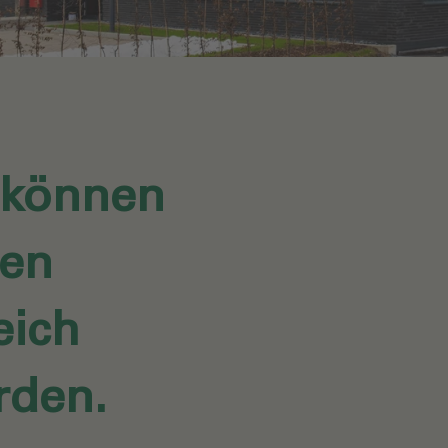
 können
en
eich
rden.