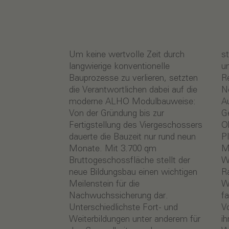
Um keine wertvolle Zeit durch
stattfinden. Außerdem wird es
langwierige konventionelle
umfassende Angebote für den
Bauprozesse zu verlieren, setzten
Rettungsdienst und die
die Verantwortlichen dabei auf die
Notfallmedizin geben. Nach
moderne ALHO Modulbauweise:
Auftragsvergabe wurde der
Von der Gründung bis zur
Gebäudeentwurf des
Fertigstellung des Viergeschossers
Oberbergischen Kreises vom ALHO
dauerte die Bauzeit nur rund neun
Planungsteam in ein
Monate. Mit 3.700 qm
Modulbauraster gegliedert und die
Bruttogeschossfläche stellt der
Werkplanung erstellt. 72
neue Bildungsbau einen wichtigen
Raummodule wurden im ALHO
Meilenstein für die
Werk in Morsbach produziert und
Nachwuchssicherung dar.
fanden mit einem hohen
Unterschiedlichste Fort- und
Vorfertigungsgrad von 70 Prozent
Weiterbildungen unter anderem für
ihren Weg auf die Baustelle. Drei