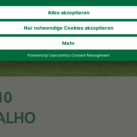
10
 ALHO