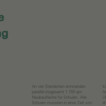
e
ng
.
An vier Standorten entstanden
konnte damit von der
parallel insgesamt 1.700 qm
Auftragserteilung Mitte Juni bis zur
Neubaufläche für Schulen. Alle
Übergabe Mitte September in nur
Schulen mussten in einer Zeit von
drei Monaten erfolgreich