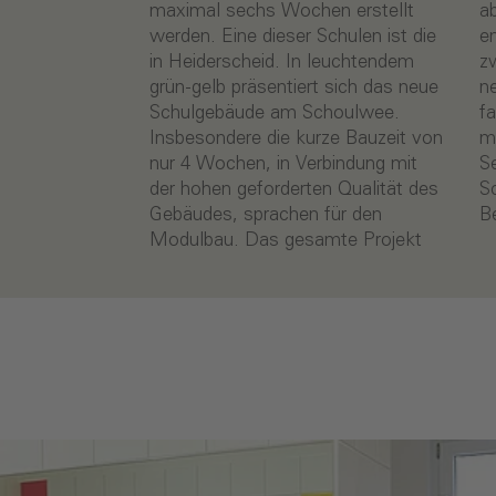
maximal sechs Wochen erstellt
abgewickelt werden. So
werden. Eine dieser Schulen ist die
entstanden in dem
in Heiderscheid. In leuchtendem
zweigeschossigen Gebäude vier
grün-gelb präsentiert sich das neue
neue Klassenräume von jeweils
Schulgebäude am Schoulwee.
fast 56 m² sowie Sanitärbereiche
Insbesondere die kurze Bauzeit von
mit barrierefreier Ausstattung. Seit
nur 4 Wochen, in Verbindung mit
September 2010 finden hier rund 80
der hohen geforderten Qualität des
Schüler optimale Lern-
Gebäudes, sprachen für den
B
Modulbau. Das gesamte Projekt