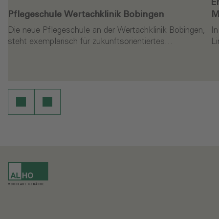
E
Pflegeschule Wertachklinik Bobingen
M
Die neue Pflegeschule an der Wertachklinik Bobingen,
In
steht exemplarisch für zukunftsorientiertes…
L
en
Weiterlesen