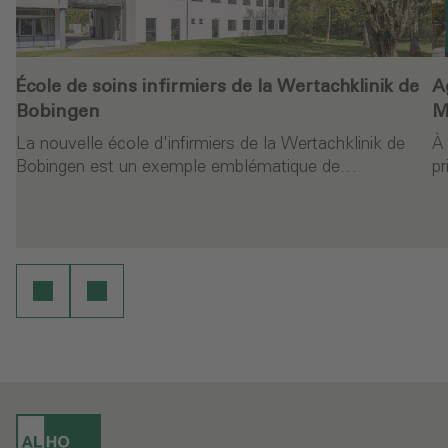
École de soins infirmiers de la Wertachklinik de
A
Bobingen
M
La nouvelle école d'infirmiers de la Wertachklinik de
À 
Bobingen est un exemple emblématique de…
pr
ure
Continuer la lecture