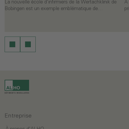
La nouvelle école d'infirmiers de la Wertachklinik de
À 
Bobingen est un exemple emblématique de…
pr
ure
Continuer la lecture
Entreprise