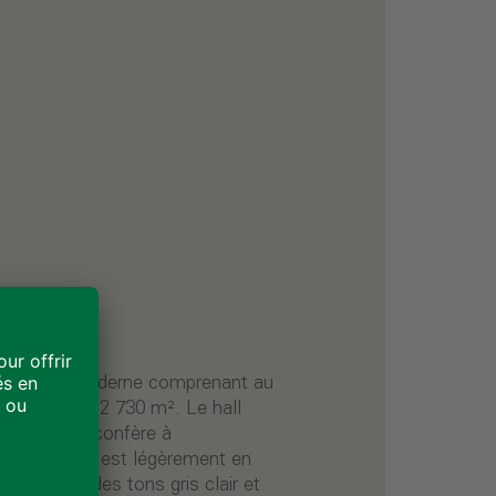
t scolaire moderne comprenant au
cie totale de 2 730 m². Le hall
x parties et confère à
te. L'entrée est légèrement en
clinée dans des tons gris clair et