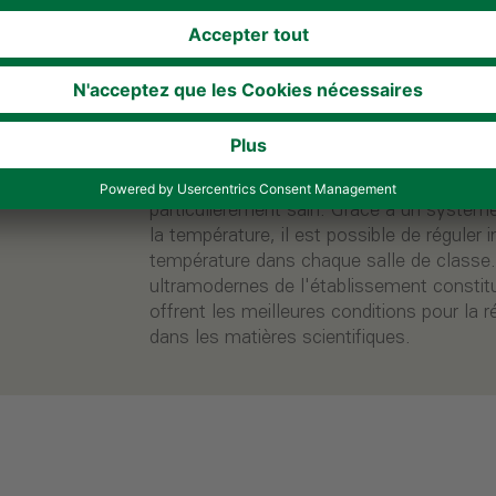
bleu, et offre, avec son hall ouvert sur tr
spectaculaire.
Les parties latérales du bâtiment séduise
les revêtements des cages d'escalier exté
galvanisé et perforé et s'harmonisent par
façade de la partie principale du bâtiment
conçu selon un concept spécifique, garanti
particulièrement sain. Grâce à un systèm
la température, il est possible de réguler i
température dans chaque salle de classe.
ultramodernes de l'établissement constituen
offrent les meilleures conditions pour la r
dans les matières scientifiques.