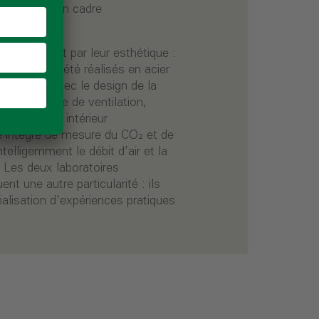
ois étages, un cadre
nt également par leur esthétique :
rieures ont été réalisés en acier
faitement avec le design de la
. Un système de ventilation,
t un climat intérieur
e intégré de mesure du CO₂ et de
ntelligemment le débit d’air et la
 Les deux laboratoires
t une autre particularité : ils
éalisation d'expériences pratiques