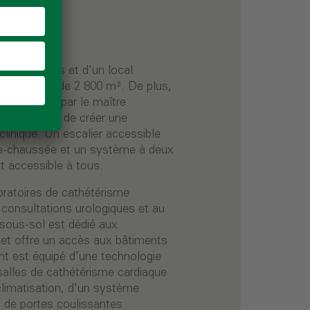
trois étages et d’un local
 de plancher de 2 800 m². De plus,
sol réalisé par le maître
stallés afin de créer une
clinique. Un escalier accessible
-de-chaussée et un système à deux
t accessible à tous.
ratoires de cathétérisme
 consultations urologiques et au
 sous-sol est dédié aux
e, et offre un accès aux bâtiments
nt est équipé d’une technologie
alles de cathétérisme cardiaque
climatisation, d’un système
, de portes coulissantes