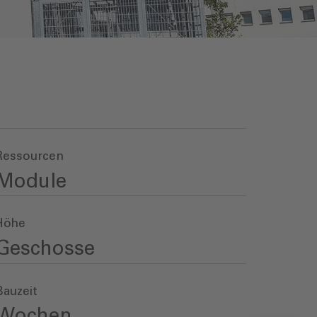
Ressourcen
Module
Höhe
Geschosse
Bauzeit
Wochen