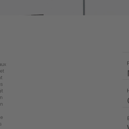
taux
 et
nt
es
it
en
on
ne
s