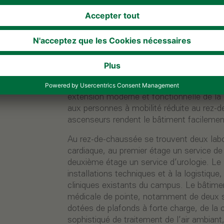
Le bâtiment de la clinique se compose de 
technique, répartis sur une surface brute
le nouveau bâtiment a été doté d’un sous-
d’ouvrage. Au total, 42 modules ont été in
extension moderne et fonctionnelle de la 
aux personnes à mobilité réduite au rez
ascenseurs rendent le bâtiment facilemen
Au rez-de-chaussée se trouvent deux labo
cardiaque, au premier étage un service de
deuxième étage un service d’urologie. Le
installations techniques et à la logistiqu
cliniques existants du campus. Le bâtime
médicale de pointe, notamment de deux s
dotées de plafonds à forte charge, de la 
sophistiqué de traitement de l’air ambiant