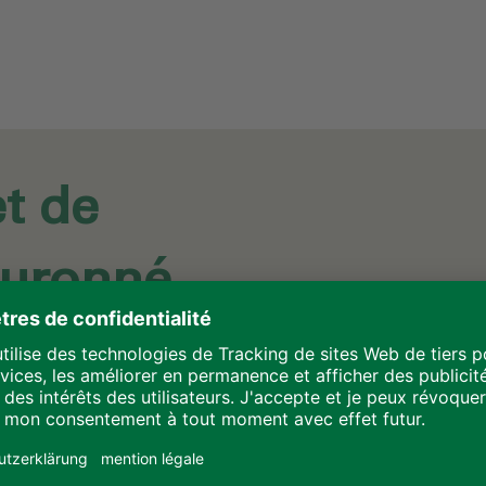
t de
ouronné
 Vivantes