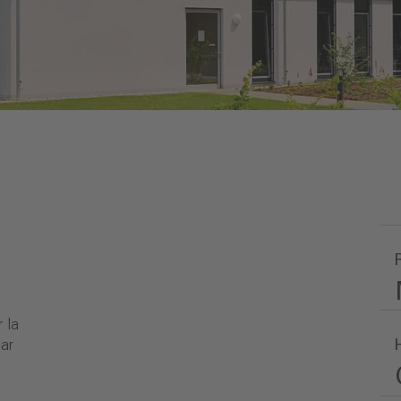
 la
car