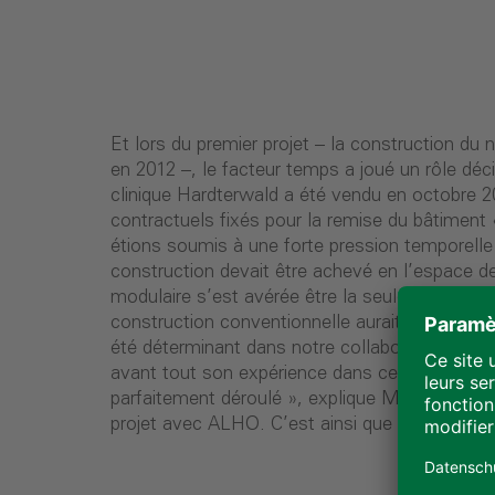
Et lors du premier projet – la construction du 
; d’une superficie de 30 m² chacune, elles of
en 2012 –, le facteur temps a joué un rôle décis
aux patients âgés. La clinique de jour du nouveau s
clinique Hardterwald a été vendu en octobre 2
accueillir simultanément 15 patients âgé
contractuels fixés pour la remise du bâtiment 
modulaire est bien sûr accessible aux fauteuils 
étions soumis à une forte pression temporelle 
100 professionnels y travaillent, parmi lesq
construction devait être achevé en l’espace d
ergothérapeutes, des kinésithérapeut
modulaire s’est avérée être la seule solution 
orthophonistes et des assistantes sociales. U
construction conventionnelle aurait pris beau
intérieur sophistiqué contribue à créer une 
été déterminant dans notre collaboration avec
agréable. Des teintes chaudes, une lumière 
avant tout son expérience dans ce type de con
espaces, y compris dans les salles de thérapie
parfaitement déroulé », explique M. Imdahl à 
projet avec ALHO. C’est ainsi que 44 chambres