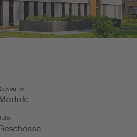
Ressourcen
Module
Höhe
Geschosse