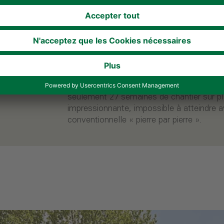
Le projet a été achevé en février 2024 et 
plancher de 1 120 m², un excellent envir
accueillir une centaine de postes. Sa fa
panneaux dentelés foncés rehaussés de 
bâtiment un caractère unique, tandis que l
intégrée et une pompe à chaleur à air met
approvisionnement énergétique respectue
bâtiment a été livré en l’état d’occupatio
seulement 27 semaines de chantier sur pla
impressionnante, impossible à atteindre 
conventionnelle « pierre par pierre ».