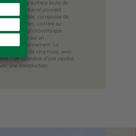
offre, sur une surface brute de
onnement de travail pouvant
çade remarquable, composée de
touches dorées, confère au
’installation photovoltaïque
tent l’accent sur un
ux de l’environnement. Le
n en l’espace de cinq mois, avec
ce – un calendrier d’une rapidité
avec une construction