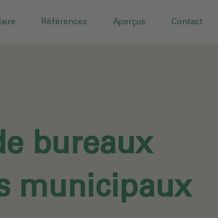
aire
Références
Aperçus
Contact
de bureaux
es municipaux