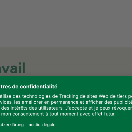
vail
able