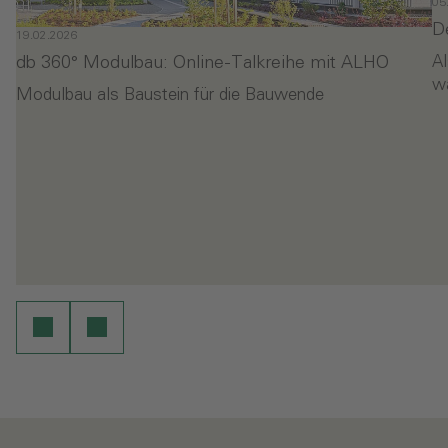
05
D
19.02.2026
db 360° Modulbau: Online-Talkreihe mit ALHO
Al
w
Modulbau als Baustein für die Bauwende
- db 360° Modulbau: Online-Talkreihe mit ALHO
- 
en
Weiterlesen