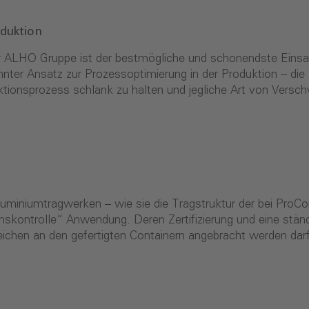
duktion
er ALHO Gruppe ist der bestmögliche und schonendste Einsa
nnter Ansatz zur Prozessoptimierung in der Pro­duktion – di
tionsprozess schlank zu hal­ten und jegliche Art von Versch
uminiumtrag­werken – wie sie die Tragstruktur der bei ProCon
onskontrolle“ Anwendung. Deren Zertifizierung und eine st
chen an den gefertigten Containern angebracht werden darf