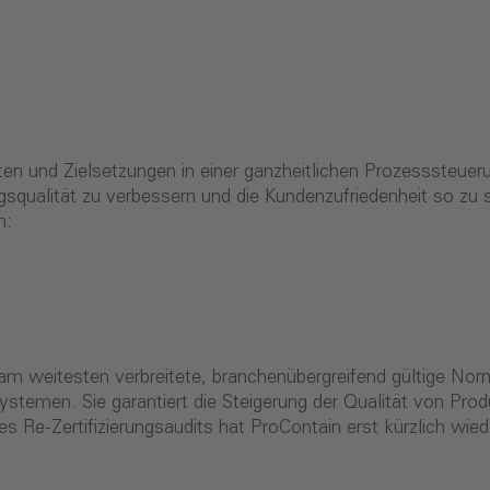
ten und Zielsetzungen in einer ganzheitlichen Prozesssteu
gsqualität zu verbessern und die Kundenzufriedenheit so zu s
n:
al am weitesten verbreitete, branchenübergreifend gültige N
temen. Sie garantiert die Steigerung der Qualität von Prod
s Re-Zertifizierungsaudits hat ProContain erst kürzlich wied