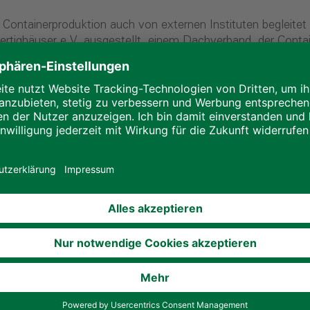
e Container­produktion auch von externen Instituten begleite
ighäuser e.V. ausgestellt, einem Dachverband, der Contain
 nach den geltenden Regeln der Technik arbeitet, also alle 
r. Zertifikate angesehener Ins­titute, wie des Materialprüf
ls wie Brandschutz oder zu Typenstatiken, Nachweise zu den
ie Schweißnachweise garantieren die hohe Qualität der bei