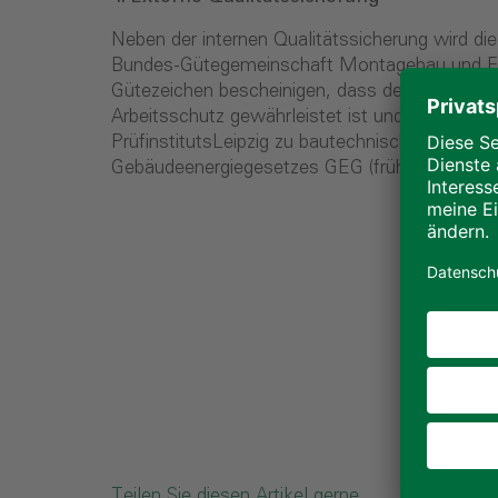
Neben der internen Qualitätssicherung wird di
Bundes-Gütegemeinschaft Montagebau und Fert
Gütezeichen bescheinigen, dass der Hersteller
Arbeitsschutz gewährleistet ist und vieles meh
PrüfinstitutsLeipzig zu bautechnischen Detai
Gebäudeenergiegesetzes GEG (früher EnEV) sow
Teilen Sie diesen Artikel gerne