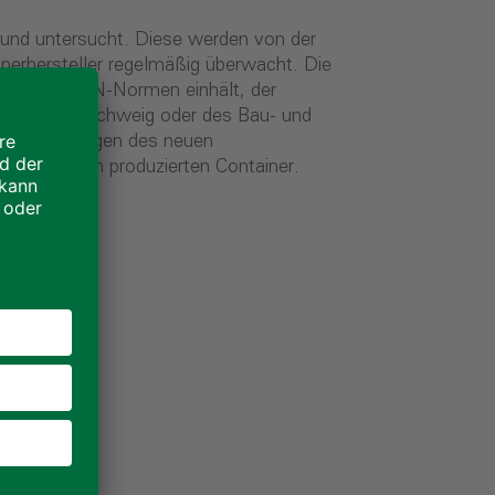
t und untersucht. Diese werden von der
erhersteller regelmäßig überwacht. Die
geltenden DIN-Normen einhält, der
amts in Braunschweig oder des Bau- und
 Anfor­derungen des neuen
 ProContain produzierten Container.