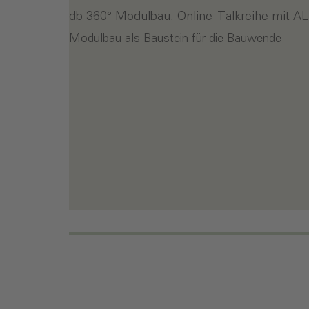
db 360° Modulbau: Online-Talkreihe mit A
Modulbau als Baustein für die Bauwende
- db 360° Modulbau: Online-Talkreihe mit
Weiterlesen