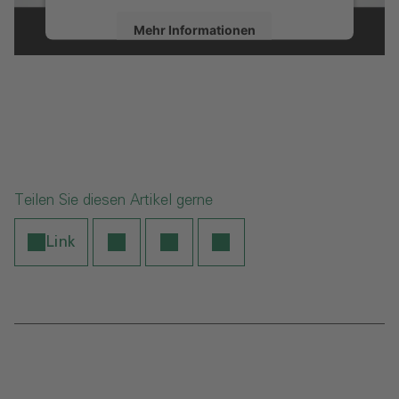
Mehr Informationen
Akzeptieren
powered by
Usercentrics Consent
Management Platform
Teilen Sie diesen Artikel gerne
Link