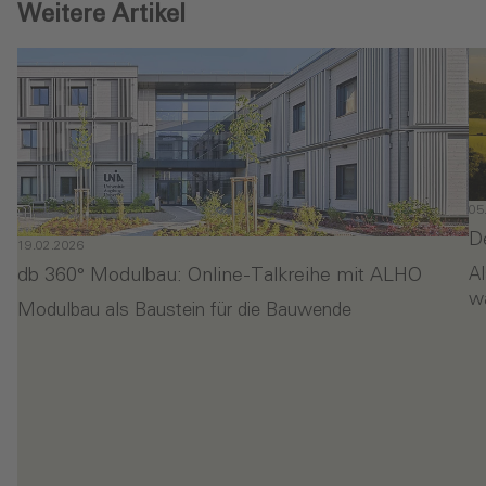
Weitere Artikel
05
D
19.02.2026
db 360° Modulbau: Online-Talkreihe mit ALHO
Al
w
Modulbau als Baustein für die Bauwende
- db 360° Modulbau: Online-Talkreihe mit ALHO
- 