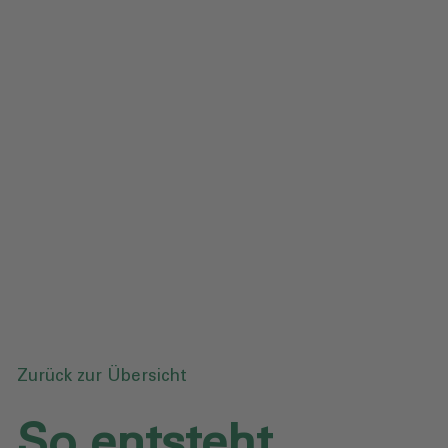
Impressum
Datenschutz
Glossar
Downloads
Anfrage senden
Zurück zur Übersicht
So entsteht