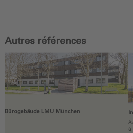
Autres références
Bürogebäude LMU München
I
Av
à 