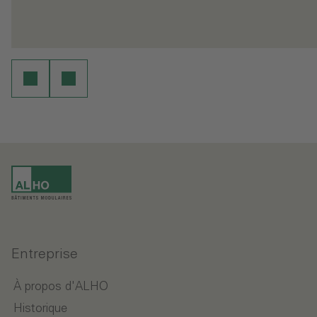
ure
Continuer la lecture
Entreprise
À propos d'ALHO
Historique