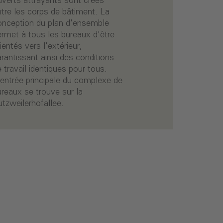
utzweilerhofallee.