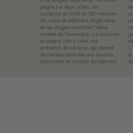
à six étages, disposé en forme de
ouverts attrayants sont créés
peigne sur deux côtés, se
entre les corps de bâtiment. La
compose au total de 391 modules.
conception du plan d'ensemble
Un corps de bâtiment longitudinal
permet à tous les bureaux d'être
de six étages constitue l'épine
orientés vers l'extérieur,
dorsale de l'ensemble. La structure
garantissant ainsi des conditions
en peigne vise à créer une
de travail identiques pour tous.
ambiance de campus, qui répond
L'entrée principale du complexe de
de manière optimale aux besoins
bureaux se trouve sur la
importants en surface du bâtiment.
B