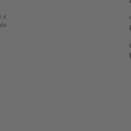
i a
ale