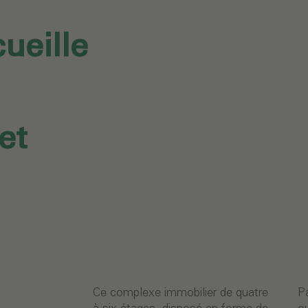
ueille
et
Ce complexe immobilier de quatre
Parallèlement, des espaces