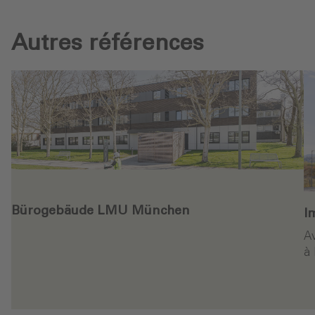
Autres références
Bürogebäude LMU München
I
Av
à 
ure
Continuer la lecture