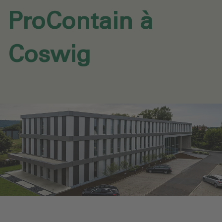
ProContain à
Coswig‎