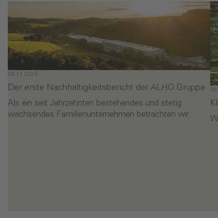
05.11.2025
Der erste Nachhaltigkeitsbericht der ALHO Gruppe
08
K
Als ein seit Jahrzehnten bestehendes und stetig
wachsendes Familienunternehmen betrachten wir…
Wi
- Der erste Nachhaltigkeitsbericht der ALHO Gruppe
- 
en
Weiterlesen