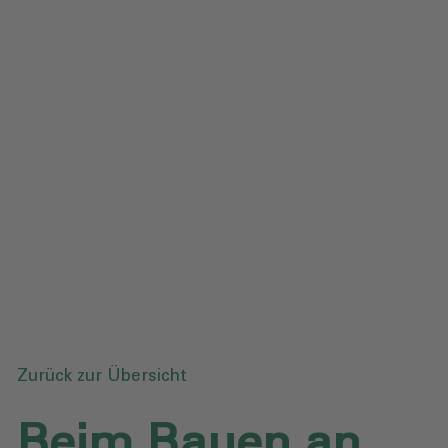
Impressum
Datenschutz
Glossar
Downloads
Anfrage senden
Zurück zur Übersicht
Beim Bauen an